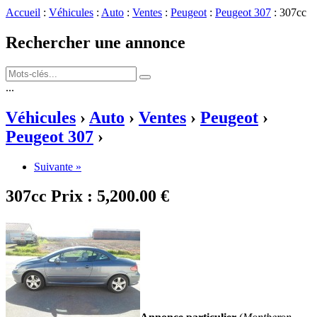
Accueil
:
Véhicules
:
Auto
:
Ventes
:
Peugeot
:
Peugeot 307
: 307cc
Rechercher une annonce
...
Véhicules
›
Auto
›
Ventes
›
Peugeot
›
Peugeot 307
›
Suivante »
307cc
Prix :
5,200.00 €