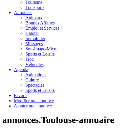
Tourisme
Transports
Annonces
Animaux
Bonnes Affaires
Emploi et Services
Habitat
Immobilier
Messages
Son-Image-Micro
Sports et Loisirs
Troc
Véhicules
Agenda
Animations
Culture
Spectacles
Sports et Loisirs
Favoris
Modifier une annonce
Ajouter une annonce
annonces.Toulouse-annuaire