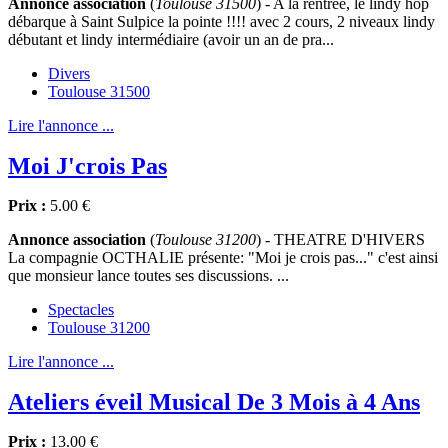
Annonce association
(
Toulouse 31500
) - A la rentrée, le lindy hop
débarque à Saint Sulpice la pointe !!!! avec 2 cours, 2 niveaux lindy
débutant et lindy intermédiaire (avoir un an de pra...
Divers
Toulouse 31500
Lire l'annonce ...
Moi J'crois Pas
Prix :
5.00 €
Annonce association
(
Toulouse 31200
) - THEATRE D'HIVERS
La compagnie OCTHALIE présente: "Moi je crois pas..." c'est ainsi
que monsieur lance toutes ses discussions. ...
Spectacles
Toulouse 31200
Lire l'annonce ...
Ateliers éveil Musical De 3 Mois à 4 Ans
Prix :
13.00 €