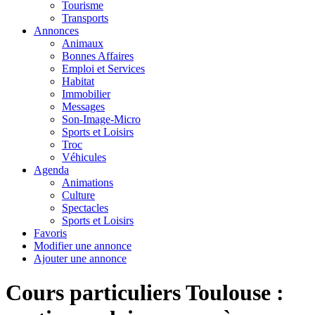
Tourisme
Transports
Annonces
Animaux
Bonnes Affaires
Emploi et Services
Habitat
Immobilier
Messages
Son-Image-Micro
Sports et Loisirs
Troc
Véhicules
Agenda
Animations
Culture
Spectacles
Sports et Loisirs
Favoris
Modifier une annonce
Ajouter une annonce
Cours particuliers Toulouse :