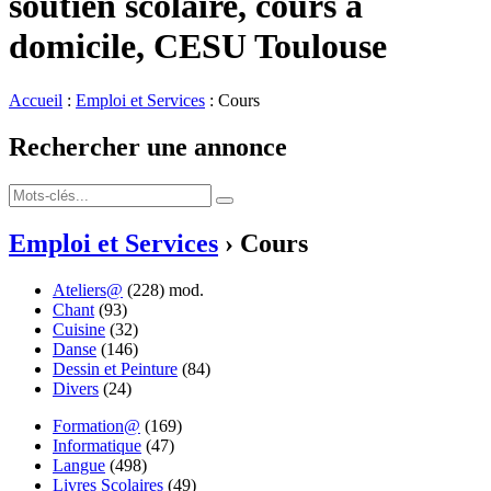
soutien scolaire, cours à
domicile, CESU Toulouse
Accueil
:
Emploi et Services
: Cours
Rechercher une annonce
Emploi et Services
› Cours
Ateliers@
(228)
mod.
Chant
(93)
Cuisine
(32)
Danse
(146)
Dessin et Peinture
(84)
Divers
(24)
Formation@
(169)
Informatique
(47)
Langue
(498)
Livres Scolaires
(49)