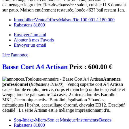
d'aménager le grenier. Rez-de-chaussée : salon, cuisine U.S donnant
sur patio. Maison entièrement restaurée, louée 463? bail restant 1an.
Immobilier/Vente/Offres/Maison/De 100.001 à 180.000
Rabastens 81800
Envoyer à un ami
Ajouter à mes Favoris
Envoyer un email
Lire l'annonce
Basse Cort A4 Artisan
Prix :
600.00 €
Annonce
professionnel
(
Rabastens 81800
) - Vendq superbe cort A4 Artisan
cause double emploi, neuve, corps et manche (conducteur) érable et
wenge, touche palissandre 24 cases, 2 micros doubles Bartolini
MK1, électronique active Bartolini, égalisation 3 bandes,
mécaniques Hipshot, accastillage chromé, chevalet EB12. Desciptif
détaillé : La série Artisan est le mélange impressionnant d'u...
Son-Image-Micro/Son et Musique/Instruments/Basses
Rabastens 81800