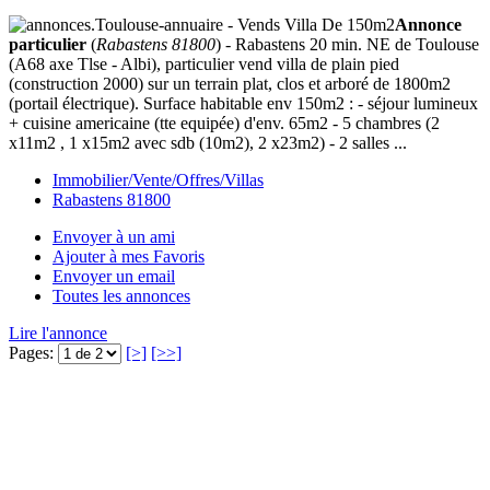
Annonce
particulier
(
Rabastens 81800
) - Rabastens 20 min. NE de Toulouse
(A68 axe Tlse - Albi), particulier vend villa de plain pied
(construction 2000) sur un terrain plat, clos et arboré de 1800m2
(portail électrique). Surface habitable env 150m2 : - séjour lumineux
+ cuisine americaine (tte equipée) d'env. 65m2 - 5 chambres (2
x11m2 , 1 x15m2 avec sdb (10m2), 2 x23m2) - 2 salles ...
Immobilier/Vente/Offres/Villas
Rabastens 81800
Envoyer à un ami
Ajouter à mes Favoris
Envoyer un email
Toutes les annonces
Lire l'annonce
Pages:
[>]
[>>]