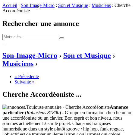
Accueil
:
Son-Image-Micro
:
Son et Musique
:
Musiciens
: Cherche
Accordéoniste
Rechercher une annonce
...
Son-Image-Micro
›
Son et Musique
›
Musiciens
›
« Précédente
Suivante »
Cherche Accordéoniste
...
Annonce
particulier
(
Rabastens 81800
) - Groupe en formation cherche un ou
une accordéoniste ou un clavier. Bon esprit et bon niveau, nous
sommes actuellement 3 sur le projet. Chansons françaises
humoristique dans un style plutôt groove / hip hop, funk reggae,
l'objectif est de trouver un 4eme larron ( ou larrone) qui colore