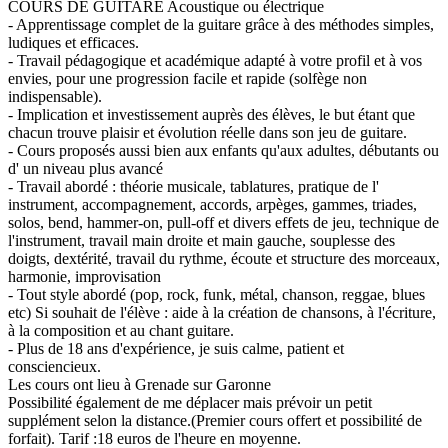
COURS DE GUITARE Acoustique ou électrique
- Apprentissage complet de la guitare grâce à des méthodes simples,
ludiques et efficaces.
- Travail pédagogique et académique adapté à votre profil et à vos
envies, pour une progression facile et rapide (solfège non
indispensable).
- Implication et investissement auprès des élèves, le but étant que
chacun trouve plaisir et évolution réelle dans son jeu de guitare.
- Cours proposés aussi bien aux enfants qu'aux adultes, débutants ou
d' un niveau plus avancé
- Travail abordé : théorie musicale, tablatures, pratique de l'
instrument, accompagnement, accords, arpèges, gammes, triades,
solos, bend, hammer-on, pull-off et divers effets de jeu, technique de
l'instrument, travail main droite et main gauche, souplesse des
doigts, dextérité, travail du rythme, écoute et structure des morceaux,
harmonie, improvisation
- Tout style abordé (pop, rock, funk, métal, chanson, reggae, blues
etc) Si souhait de l'élève : aide à la création de chansons, à l'écriture,
à la composition et au chant guitare.
- Plus de 18 ans d'expérience, je suis calme, patient et
consciencieux.
Les cours ont lieu à Grenade sur Garonne
Possibilité également de me déplacer mais prévoir un petit
supplément selon la distance.(Premier cours offert et possibilité de
forfait). Tarif :18 euros de l'heure en moyenne.