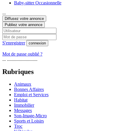
Baby-sitter Occasionnelle
...
Diffusez votre annonce
Publiez votre annonce
S'enregistrer
connexion
Mot de passe oublié ?
... ..........................
Rubriques
Animaux
Bonnes Affaires
Emploi et Services
Habitat
Immobilier
Messages
Son-Image-Micro
Sports et Loisirs
Troc