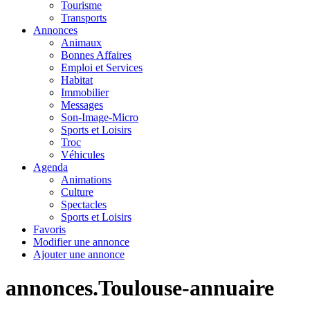
Tourisme
Transports
Annonces
Animaux
Bonnes Affaires
Emploi et Services
Habitat
Immobilier
Messages
Son-Image-Micro
Sports et Loisirs
Troc
Véhicules
Agenda
Animations
Culture
Spectacles
Sports et Loisirs
Favoris
Modifier une annonce
Ajouter une annonce
annonces.Toulouse-annuaire