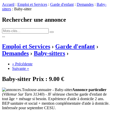
Accueil
:
Emploi et Services
:
Garde d'enfant
:
Demandes
:
Baby-
sitters
: Baby-sitter
Rechercher une annonce
...
Emploi et Services
›
Garde d'enfant
›
Demandes
›
Baby-sitters
›
« Précédente
Suivante »
Baby-sitter
Prix :
9.00 €
Annonce particulier
(
Villemur Sur Tarn 31340
) - JF sérieuse cherche garde d'enfant de
tout âge + ménage si besoin. Expérience d'aide à domicile 2 ans.
BEP sanitaire et social + mention complémentaire d'aide à domicile.
Intéressée pour septembre CESU.