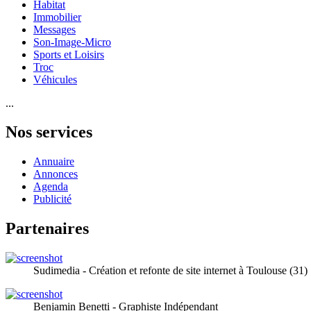
Habitat
Immobilier
Messages
Son-Image-Micro
Sports et Loisirs
Troc
Véhicules
...
Nos services
Annuaire
Annonces
Agenda
Publicité
Partenaires
Sudimedia - Création et refonte de site internet à Toulouse (31)
Benjamin Benetti - Graphiste Indépendant