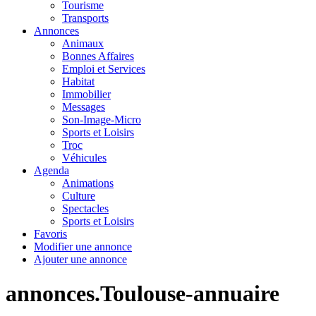
Tourisme
Transports
Annonces
Animaux
Bonnes Affaires
Emploi et Services
Habitat
Immobilier
Messages
Son-Image-Micro
Sports et Loisirs
Troc
Véhicules
Agenda
Animations
Culture
Spectacles
Sports et Loisirs
Favoris
Modifier une annonce
Ajouter une annonce
annonces.Toulouse-annuaire