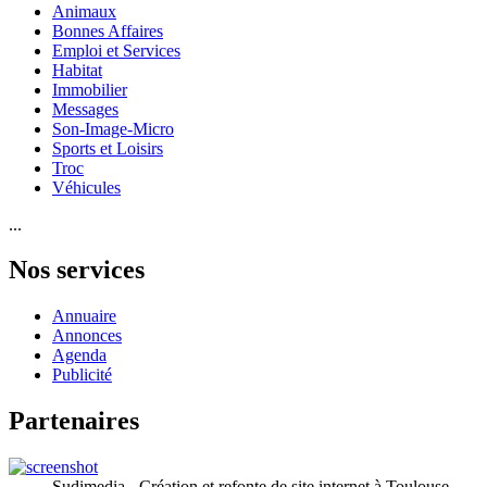
Animaux
Bonnes Affaires
Emploi et Services
Habitat
Immobilier
Messages
Son-Image-Micro
Sports et Loisirs
Troc
Véhicules
...
Nos services
Annuaire
Annonces
Agenda
Publicité
Partenaires
Sudimedia - Création et refonte de site internet à Toulouse