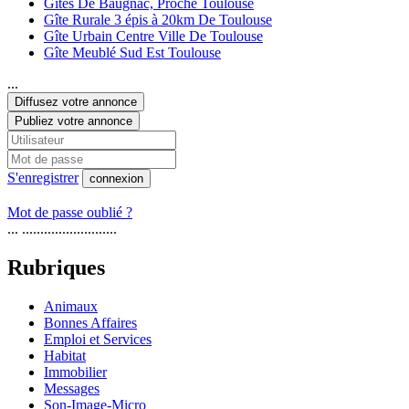
Gites De Baugnac, Proche Toulouse
Gîte Rurale 3 épis à 20km De Toulouse
Gîte Urbain Centre Ville De Toulouse
Gîte Meublé Sud Est Toulouse
...
Diffusez votre annonce
Publiez votre annonce
S'enregistrer
connexion
Mot de passe oublié ?
... ..........................
Rubriques
Animaux
Bonnes Affaires
Emploi et Services
Habitat
Immobilier
Messages
Son-Image-Micro