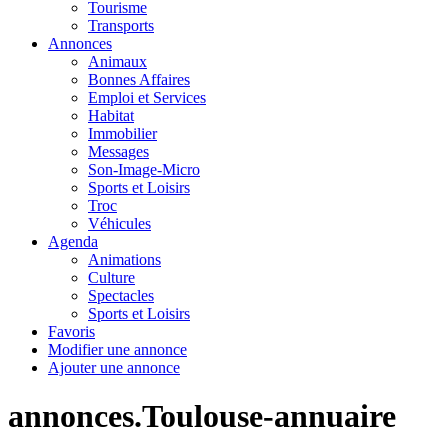
Tourisme
Transports
Annonces
Animaux
Bonnes Affaires
Emploi et Services
Habitat
Immobilier
Messages
Son-Image-Micro
Sports et Loisirs
Troc
Véhicules
Agenda
Animations
Culture
Spectacles
Sports et Loisirs
Favoris
Modifier une annonce
Ajouter une annonce
annonces.Toulouse-annuaire