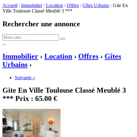
Accueil
:
Immobilier
:
Location
:
Offres
:
Gîtes Urbains
: Gite En
Ville Toulouse Classé Meublé 3 ***
Rechercher une annonce
...
Immobilier
›
Location
›
Offres
›
Gîtes
Urbains
›
Suivante »
Gite En Ville Toulouse Classé Meublé 3
***
Prix :
65.00 €