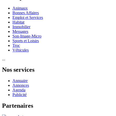
Animaux
Bonnes Affaires
Emploi et Services
Habitat
Immobilier
Messages
Son-Image-Micro
Sports et Loisirs
Troc
Véhicules
...
Nos services
Annuaire
Annonces
Agenda
Publicité
Partenaires