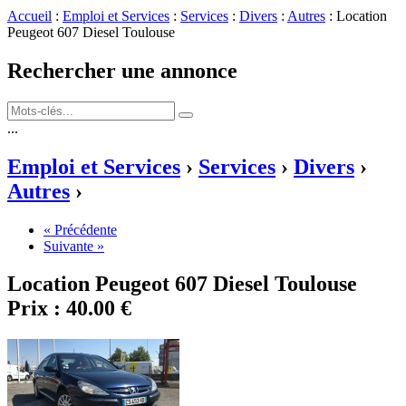
Accueil
:
Emploi et Services
:
Services
:
Divers
:
Autres
: Location
Peugeot 607 Diesel Toulouse
Rechercher une annonce
...
Emploi et Services
›
Services
›
Divers
›
Autres
›
« Précédente
Suivante »
Location Peugeot 607 Diesel Toulouse
Prix :
40.00 €