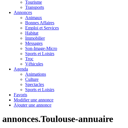
Tourisme
Transports
Annonces
Animaux
Bonnes Affaires
Emploi et Services
Habitat
Immobilier
Messages
Son-Image-Micro
Sports et Loisirs
Troc
Véhicules
Agenda
Animations
Culture
Spectacles
Sports et Loisirs
Favoris
Modifier une annonce
Ajouter une annonce
annonces.Toulouse-annuaire