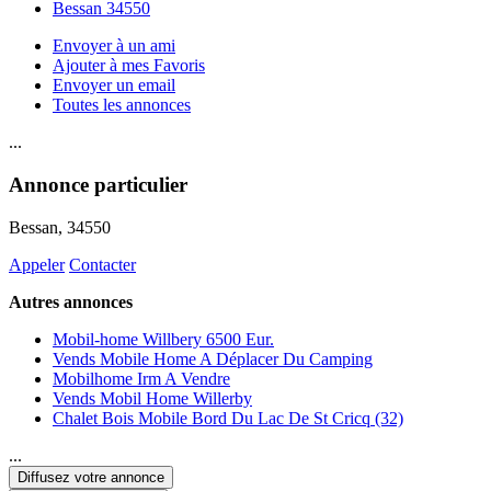
Bessan 34550
Envoyer à un ami
Ajouter à mes Favoris
Envoyer un email
Toutes les annonces
...
Annonce particulier
Bessan
, 34550
Appeler
Contacter
Autres annonces
Mobil-home Willbery 6500 Eur.
Vends Mobile Home A Déplacer Du Camping
Mobilhome Irm A Vendre
Vends Mobil Home Willerby
Chalet Bois Mobile Bord Du Lac De St Cricq (32)
...
Diffusez votre annonce