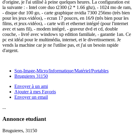
d'origine, je l'ai utilisé à peine quelques heures. La configuration est
la suivante : - Intel core duo t2300 (2 * 1.66 ghz), - 1024 mo de ram,
- disque dur 100 go, - carte graphique nvidia 7300 256mo (très bien
pour les jeux-vidéos), - ecran 17 pouces, en 16/9 (très bien pour les
films, et jeux-vidéos), - carte wifi et ethernet intégré (pour l'internet
avec et sans fil), - modem intégré, - graveur dvd et cd, double
couche, - livré avec windows xp edition familiale, - garantie 1an. Ce
pc est idéal pour le multimédia, internet, et le divertissement. Je
vends la machine car je ne l'utilise pas, et j'ai un besoin rapide
d'argent.
Son-Image-Micro/Informatique/Matériel/Portables
Bruguieres 31150
Envoyer à un ami
Ajouter à mes Favoris
Envoyer un email
...
Annonce etudiant
Bruguieres
, 31150