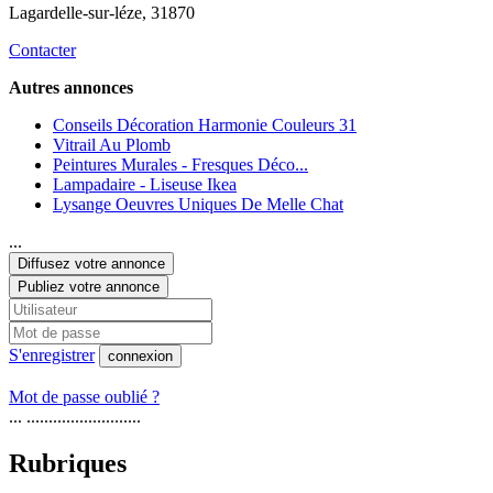
Lagardelle-sur-léze
, 31870
Contacter
Autres annonces
Conseils Décoration Harmonie Couleurs 31
Vitrail Au Plomb
Peintures Murales - Fresques Déco...
Lampadaire - Liseuse Ikea
Lysange Oeuvres Uniques De Melle Chat
...
Diffusez votre annonce
Publiez votre annonce
S'enregistrer
connexion
Mot de passe oublié ?
... ..........................
Rubriques