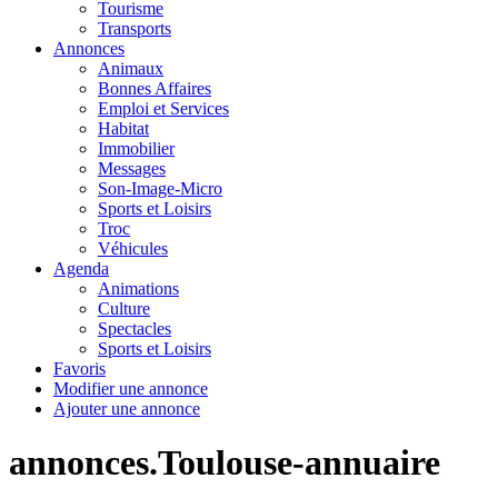
Tourisme
Transports
Annonces
Animaux
Bonnes Affaires
Emploi et Services
Habitat
Immobilier
Messages
Son-Image-Micro
Sports et Loisirs
Troc
Véhicules
Agenda
Animations
Culture
Spectacles
Sports et Loisirs
Favoris
Modifier une annonce
Ajouter une annonce
annonces.Toulouse-annuaire