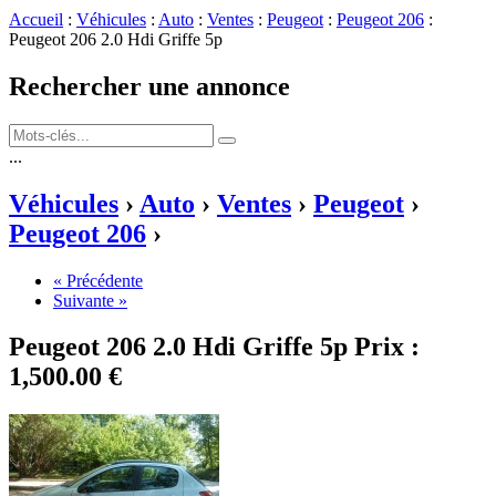
Accueil
:
Véhicules
:
Auto
:
Ventes
:
Peugeot
:
Peugeot 206
:
Peugeot 206 2.0 Hdi Griffe 5p
Rechercher une annonce
...
Véhicules
›
Auto
›
Ventes
›
Peugeot
›
Peugeot 206
›
« Précédente
Suivante »
Peugeot 206 2.0 Hdi Griffe 5p
Prix :
1,500.00 €