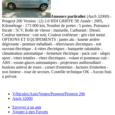
Annonce particulier
(
Auch 32000
) -
Peugeot 206 Version : (2) 2.0 HDI GRIFFE 5P, Année : 2005,
Kilométrage : 173 000 km, Nombre de portes : 5 portes, Puissance
fiscale : 5CV, Boîte de vitesse : manuelle, Carburant : Diesel,
Couleur interieur : cuir noir, Couleur extérieure : gris clair metal.
OPTIONS ET EQUIPEMENTS : jantes alu - lunette arrière
dégivrante - peinture métallisée - rétroviseurs électriques - toit
ouvrant électrique - 4 vitres électriques - banquette rabattable -
climatisation automatique - fermeture électrique - pack cuir - sièges
sport - vitres teintées - vitres électriques - volant et pommeau cuir -
ABS - essuie-glaces automatiques - projecteurs antibrouillard -
boulons antivol de roues - carnet d'entretien - factures d'entretien -
non fumeur - roue de secours. Contrôle technique OK - Aucun frais
à prévoir.
Véhicules/Auto/Ventes/Peugeot/Peugeot 206
Auch 32000
Envoyer à un ami
Ajouter à mes Favoris