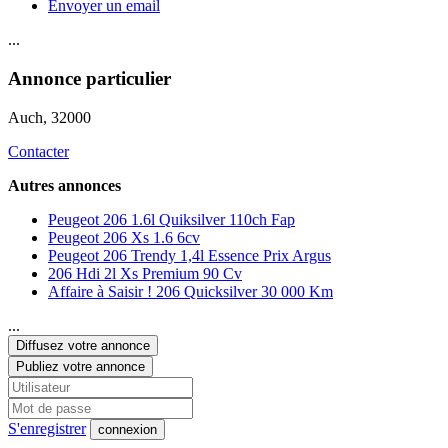
Envoyer un email
...
Annonce particulier
Auch
, 32000
Contacter
Autres annonces
Peugeot 206 1.6l Quiksilver 110ch Fap
Peugeot 206 Xs 1.6 6cv
Peugeot 206 Trendy 1,4l Essence Prix Argus
206 Hdi 2l Xs Premium 90 Cv
Affaire à Saisir ! 206 Quicksilver 30 000 Km
...
Diffusez votre annonce
Publiez votre annonce
S'enregistrer
connexion