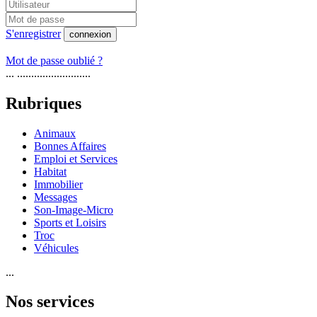
S'enregistrer
connexion
Mot de passe oublié ?
... ..........................
Rubriques
Animaux
Bonnes Affaires
Emploi et Services
Habitat
Immobilier
Messages
Son-Image-Micro
Sports et Loisirs
Troc
Véhicules
...
Nos services