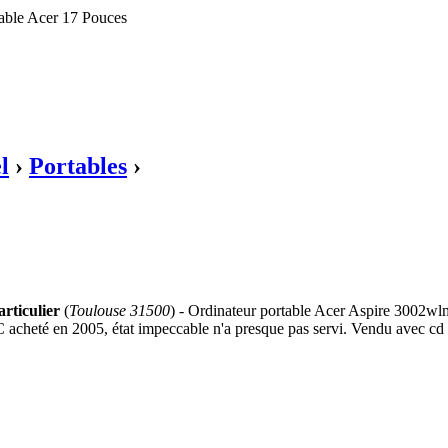
table Acer 17 Pouces
l
›
Portables
›
rticulier
(
Toulouse 31500
) - Ordinateur portable Acer Aspire 3002w
C acheté en 2005, état impeccable n'a presque pas servi. Vendu avec cd d