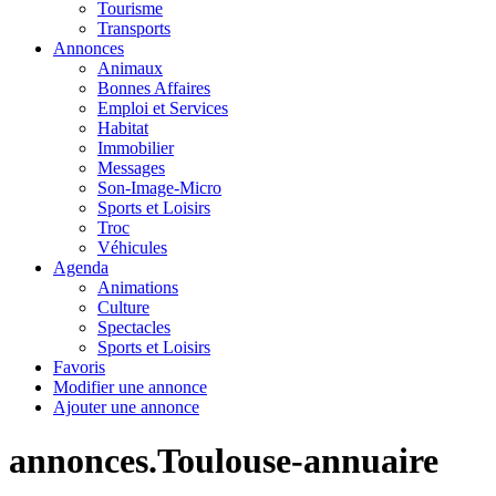
Tourisme
Transports
Annonces
Animaux
Bonnes Affaires
Emploi et Services
Habitat
Immobilier
Messages
Son-Image-Micro
Sports et Loisirs
Troc
Véhicules
Agenda
Animations
Culture
Spectacles
Sports et Loisirs
Favoris
Modifier une annonce
Ajouter une annonce
annonces.Toulouse-annuaire