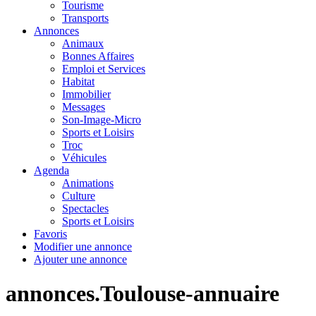
Tourisme
Transports
Annonces
Animaux
Bonnes Affaires
Emploi et Services
Habitat
Immobilier
Messages
Son-Image-Micro
Sports et Loisirs
Troc
Véhicules
Agenda
Animations
Culture
Spectacles
Sports et Loisirs
Favoris
Modifier une annonce
Ajouter une annonce
annonces.Toulouse-annuaire