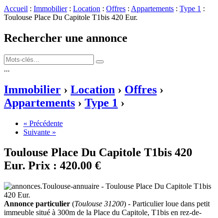
Accueil
:
Immobilier
:
Location
:
Offres
:
Appartements
:
Type 1
:
Toulouse Place Du Capitole T1bis 420 Eur.
Rechercher une annonce
...
Immobilier
›
Location
›
Offres
›
Appartements
›
Type 1
›
« Précédente
Suivante »
Toulouse Place Du Capitole T1bis 420
Eur.
Prix :
420.00 €
Annonce particulier
(
Toulouse 31200
) - Particulier loue dans petit
immeuble situé à 300m de la Place du Capitole, T1bis en rez-de-