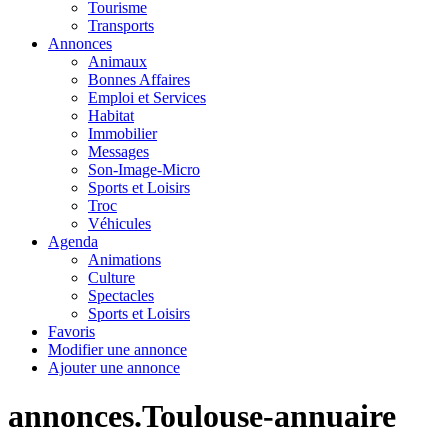
Tourisme
Transports
Annonces
Animaux
Bonnes Affaires
Emploi et Services
Habitat
Immobilier
Messages
Son-Image-Micro
Sports et Loisirs
Troc
Véhicules
Agenda
Animations
Culture
Spectacles
Sports et Loisirs
Favoris
Modifier une annonce
Ajouter une annonce
annonces.Toulouse-annuaire