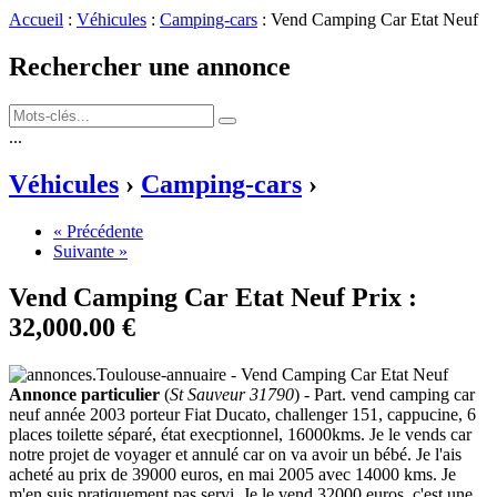
Accueil
:
Véhicules
:
Camping-cars
: Vend Camping Car Etat Neuf
Rechercher une annonce
...
Véhicules
›
Camping-cars
›
« Précédente
Suivante »
Vend Camping Car Etat Neuf
Prix :
32,000.00 €
Annonce particulier
(
St Sauveur 31790
) - Part. vend camping car
neuf année 2003 porteur Fiat Ducato, challenger 151, cappucine, 6
places toilette séparé, état execptionnel, 16000kms. Je le vends car
notre projet de voyager et annulé car on va avoir un bébé. Je l'ais
acheté au prix de 39000 euros, en mai 2005 avec 14000 kms. Je
m'en suis pratiquement pas servi. Je le vend 32000 euros, c'est une