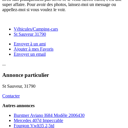
super affaire. Pour avoir des photos, laissez-moi un message ou
appellez-moi si vous voulez le voir.
Véhicules/Camping-cars
St Sauveur 31790
Envoyer à un ami
Ajouter à mes Favoris
Envoyer un email
...
Annonce particulier
St Sauveur
, 31790
Contacter
Autres annonces
Burstner Aviano I684 Modèle 2006430
Mercedes 407d Impeccable
Fourgon Vwlt35 2,5td