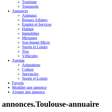
Tourisme
Transports
Annonces
Animaux
Bonnes Affaires
Emploi et Services
Habitat
Immobilier
Messages
Son-Image-Micro
Sports et Loisirs
Troc
Véhicules
Agenda
Animations
Culture
Spectacles
Sports et Loisirs
Favoris
Modifier une annonce
Ajouter une annonce
annonces.Toulouse-annuaire