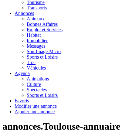
Tourisme
Transports
Annonces
Animaux
Bonnes Affaires
Emploi et Services
Habitat
Immobilier
Messages
Son-Image-Micro
Sports et Loisirs
Troc
Véhicules
Agenda
Animations
Culture
Spectacles
Sports et Loisirs
Favoris
Modifier une annonce
Ajouter une annonce
annonces.Toulouse-annuaire