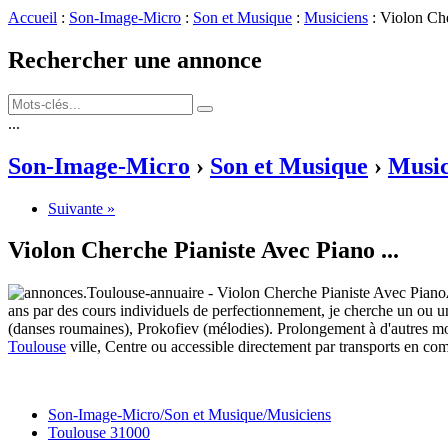
Accueil
:
Son-Image-Micro
:
Son et Musique
:
Musiciens
: Violon Ch
Rechercher une annonce
...
Son-Image-Micro
›
Son et Musique
›
Music
Suivante »
Violon Cherche Pianiste Avec Piano
...
ans par des cours individuels de perfectionnement, je cherche un ou u
(danses roumaines), Prokofiev (mélodies). Prolongement à d'autres mor
Toulouse
ville, Centre ou accessible directement par transports en 
Son-Image-Micro/Son et Musique/Musiciens
Toulouse 31000