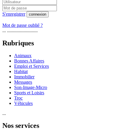
S'enregistrer
connexion
Mot de passe oublié ?
... ..........................
Rubriques
Animaux
Bonnes Affaires
Emploi et Services
Habitat
Immobilier
Messages
Son-Image-Micro
Sports et Loisirs
Troc
Véhicules
...
Nos services