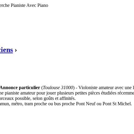
erche Pianiste Avec Piano
iens
›
Annonce particulier
(
Toulouse 31000
) - Violoniste amateur avec une
ne pianiste amateur pour jouer plusieurs petites pièces étudiées récem
ceaux possible, selon goûts et affinités.
commun, métro, tram proche ou bus proche Pont Neuf ou Pont St Michel.