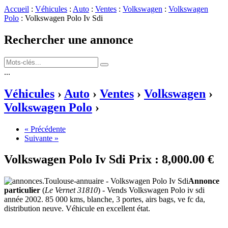
Accueil
:
Véhicules
:
Auto
:
Ventes
:
Volkswagen
:
Volkswagen
Polo
: Volkswagen Polo Iv Sdi
Rechercher une annonce
...
Véhicules
›
Auto
›
Ventes
›
Volkswagen
›
Volkswagen Polo
›
« Précédente
Suivante »
Volkswagen Polo Iv Sdi
Prix :
8,000.00 €
Annonce
particulier
(
Le Vernet 31810
) - Vends Volkswagen Polo iv sdi
année 2002. 85 000 kms, blanche, 3 portes, airs bags, ve fc da,
distribution neuve. Véhicule en excellent état.