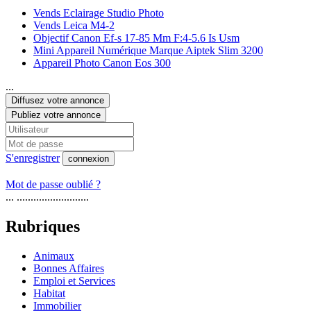
Vends Eclairage Studio Photo
Vends Leica M4-2
Objectif Canon Ef-s 17-85 Mm F:4-5.6 Is Usm
Mini Appareil Numérique Marque Aiptek Slim 3200
Appareil Photo Canon Eos 300
...
Diffusez votre annonce
Publiez votre annonce
S'enregistrer
connexion
Mot de passe oublié ?
... ..........................
Rubriques
Animaux
Bonnes Affaires
Emploi et Services
Habitat
Immobilier