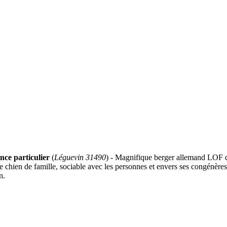
ce particulier
(
Léguevin 31490
) - Magnifique berger allemand LOF de
ne chien de famille, sociable avec les personnes et envers ses congénère
n.