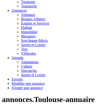
Tourisme
Transports
Annonces
Animaux
Bonnes Affaires
Emploi et Services
Habitat
Immobilier
Messages
Son-Image-Micro
Sports et Loisirs
Troc
Véhicules
Agenda
Animations
Culture
Spectacles
Sports et Loisirs
Favoris
Modifier une annonce
Ajouter une annonce
annonces.Toulouse-annuaire