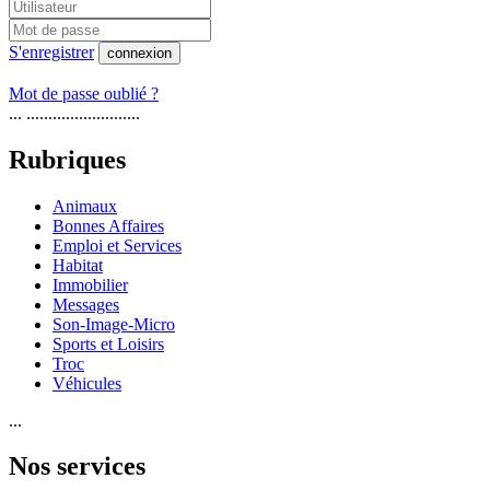
S'enregistrer
connexion
Mot de passe oublié ?
... ..........................
Rubriques
Animaux
Bonnes Affaires
Emploi et Services
Habitat
Immobilier
Messages
Son-Image-Micro
Sports et Loisirs
Troc
Véhicules
...
Nos services