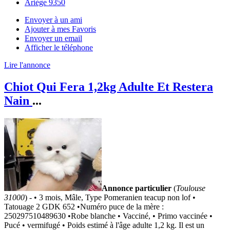
Ariège 9350
Envoyer à un ami
Ajouter à mes Favoris
Envoyer un email
Afficher le téléphone
Lire l'annonce
Chiot Qui Fera 1,2kg Adulte Et Restera
Nain
...
Annonce particulier
(
Toulouse
31000
) - • 3 mois, Mâle, Type Pomeranien teacup non lof •
Tatouage 2 GDK 652 •Numéro puce de la mère :
250297510489630 •Robe blanche • Vacciné, • Primo vaccinée •
Pucé • vermifugé • Poids estimé à l'âge adulte 1,2 kg. Il est un