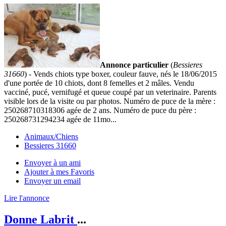
Annonce particulier
(
Bessieres
31660
) - Vends chiots type boxer, couleur fauve, nés le 18/06/2015
d'une portée de 10 chiots, dont 8 femelles et 2 mâles. Vendu
vacciné, pucé, vernifugé et queue coupé par un veterinaire. Parents
visible lors de la visite ou par photos. Numéro de puce de la mère :
250268710318306 agée de 2 ans. Numéro de puce du père :
250268731294234 agée de 11mo...
Animaux/Chiens
Bessieres 31660
Envoyer à un ami
Ajouter à mes Favoris
Envoyer un email
Lire l'annonce
Donne Labrit
...