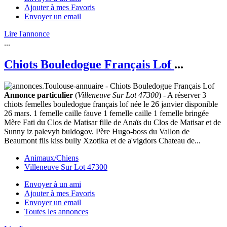
Ajouter à mes Favoris
Envoyer un email
Lire l'annonce
...
Chiots Bouledogue Français Lof
...
Annonce particulier
(
Villeneuve Sur Lot 47300
) - A réserver 3
chiots femelles bouledogue français lof née le 26 janvier disponible
26 mars. 1 femelle caille fauve 1 femelle caille 1 femelle bringée
Mère Fati du Clos de Matisar fille de Anaïs du Clos de Matisar et de
Sunny iz palevyh buldogov. Père Hugo-boss du Vallon de
Beaumont fils kiss bully Xzotika et de a'vigdors Chateau de...
Animaux/Chiens
Villeneuve Sur Lot 47300
Envoyer à un ami
Ajouter à mes Favoris
Envoyer un email
Toutes les annonces