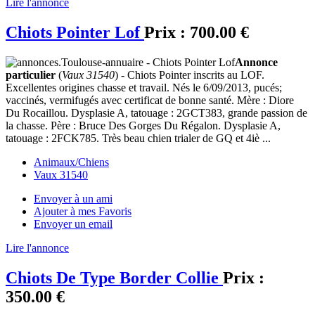
Lire l'annonce
Chiots Pointer Lof
Prix :
700.00 €
Annonce
particulier
(
Vaux 31540
) - Chiots Pointer inscrits au LOF.
Excellentes origines chasse et travail. Nés le 6/09/2013, pucés;
vaccinés, vermifugés avec certificat de bonne santé. Mère : Diore
Du Rocaillou. Dysplasie A, tatouage : 2GCT383, grande passion de
la chasse. Père : Bruce Des Gorges Du Régalon. Dysplasie A,
tatouage : 2FCK785. Très beau chien trialer de GQ et 4iè ...
Animaux/Chiens
Vaux 31540
Envoyer à un ami
Ajouter à mes Favoris
Envoyer un email
Lire l'annonce
Chiots De Type Border Collie
Prix :
350.00 €