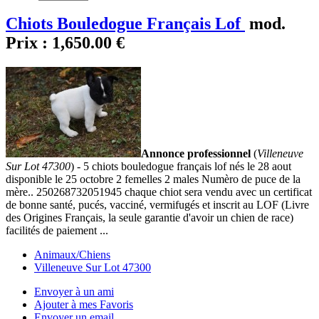
Chiots Bouledogue Français Lof
mod.
Prix :
1,650.00 €
Annonce professionnel
(
Villeneuve
Sur Lot 47300
) - 5 chiots bouledogue français lof nés le 28 aout
disponible le 25 octobre 2 femelles 2 males Numèro de puce de la
mère.. 250268732051945 chaque chiot sera vendu avec un certificat
de bonne santé, pucés, vacciné, vermifugés et inscrit au LOF (Livre
des Origines Français, la seule garantie d'avoir un chien de race)
facilités de paiement ...
Animaux/Chiens
Villeneuve Sur Lot 47300
Envoyer à un ami
Ajouter à mes Favoris
Envoyer un email