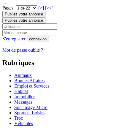
...
Pages:
[>]
[>>]
Publiez votre annonce
Publiez votre annonce
S'enregistrer
connexion
Mot de passe oublié ?
Rubriques
Animaux
Bonnes Affaires
Emploi et Services
Habitat
Immobilier
Messages
Son-Image-Micro
Sports et Loisirs
Troc
Véhicules