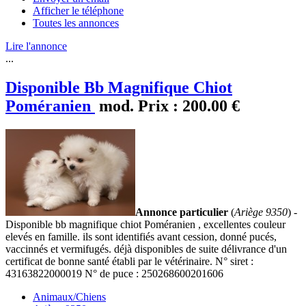
Afficher le téléphone
Toutes les annonces
Lire l'annonce
...
Disponible Bb Magnifique Chiot
Poméranien
mod.
Prix :
200.00 €
Annonce particulier
(
Ariège 9350
) -
Disponible bb magnifique chiot Poméranien , excellentes couleur
elevés en famille. ils sont identifiés avant cession, donné pucés,
vaccinnés et vermifugés. déjà disponibles de suite délivrance d'un
certificat de bonne santé établi par le vétérinaire. N° siret :
43163822000019 N° de puce : 250268600201606
Animaux/Chiens