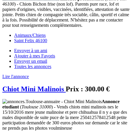
46100
) - Chiots Bichon frise (non lof). Parents pure race, lof et
papiers d'origines, visibles, vaccinées, identifiées, attestation de sante
jointe. Petits chien de compagnie très sociable, câlin, sportif et calme
à la fois. Possibilité de déplacement. N'hésitez pas a me contacter
pour tout renseignements complémentaires.
Animaux/Chiens
Saint Felix 46100
Envoyer à un ami
Ajouter à mes Favoris
Envoyer un email
Toutes les annonces
Lire l'annonce
Chiot Mini Malinois
Prix :
300.00 €
Annonce
etudiant
(
Toulouse 31000
) - Vends chiots mini malinois nes le
15/10/2016 mere jeune malinoise et pere chihuahua il n y a que des
males disponible de suite puce de la mere 250412578412548 petite
participation demandée de 300 euros photos sur demande car le site
ne prends pas les photos voulmineuse