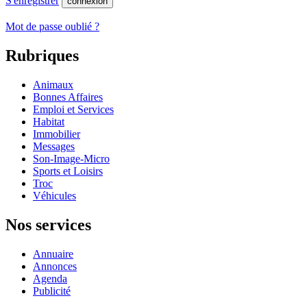
S'enregistrer
connexion
Mot de passe oublié ?
Rubriques
Animaux
Bonnes Affaires
Emploi et Services
Habitat
Immobilier
Messages
Son-Image-Micro
Sports et Loisirs
Troc
Véhicules
Nos services
Annuaire
Annonces
Agenda
Publicité