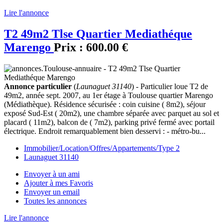
Lire l'annonce
T2 49m2 Tlse Quartier Mediathéque
Marengo
Prix :
600.00 €
Annonce particulier
(
Launaguet 31140
) - Particulier loue T2 de
49m2, année sept. 2007, au 1er étage à Toulouse quartier Marengo
(Médiathèque). Résidence sécurisée : coin cuisine ( 8m2), séjour
exposé Sud-Est ( 20m2), une chambre séparée avec parquet au sol et
placard ( 11m2), balcon de ( 7m2), parking privé fermé avec portail
électrique. Endroit remarquablement bien desservi : - métro-bu...
Immobilier/Location/Offres/Appartements/Type 2
Launaguet 31140
Envoyer à un ami
Ajouter à mes Favoris
Envoyer un email
Toutes les annonces
Lire l'annonce