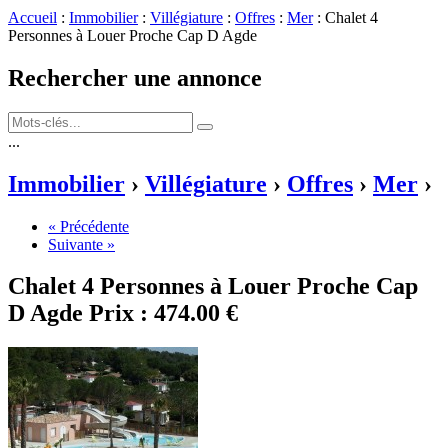
Accueil
:
Immobilier
:
Villégiature
:
Offres
:
Mer
: Chalet 4
Personnes à Louer Proche Cap D Agde
Rechercher une annonce
...
Immobilier
›
Villégiature
›
Offres
›
Mer
›
« Précédente
Suivante »
Chalet 4 Personnes à Louer Proche Cap
D Agde
Prix :
474.00 €