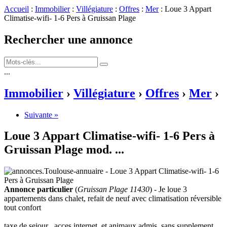
Accueil
:
Immobilier
:
Villégiature
:
Offres
:
Mer
: Loue 3 Appart
Climatise-wifi- 1-6 Pers à Gruissan Plage
Rechercher une annonce
...
Immobilier
›
Villégiature
›
Offres
›
Mer
›
Suivante »
Loue 3 Appart Climatise-wifi- 1-6 Pers à
Gruissan Plage
mod.
...
Annonce particulier
(
Gruissan Plage 11430
) - Je loue 3
appartements dans chalet, refait de neuf avec climatisation réversible
tout confort
taxe de sejour , acces internet, et animaux admis, sans supplement .