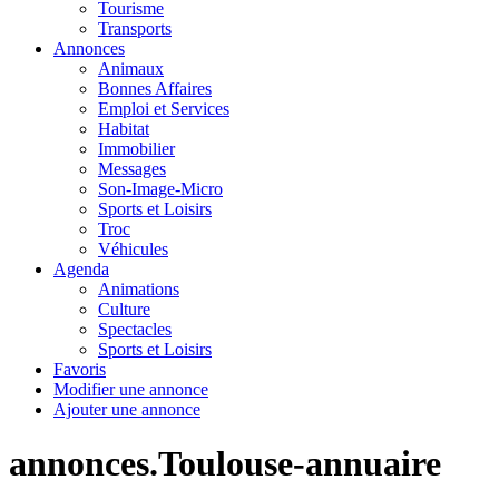
Tourisme
Transports
Annonces
Animaux
Bonnes Affaires
Emploi et Services
Habitat
Immobilier
Messages
Son-Image-Micro
Sports et Loisirs
Troc
Véhicules
Agenda
Animations
Culture
Spectacles
Sports et Loisirs
Favoris
Modifier une annonce
Ajouter une annonce
annonces.Toulouse-annuaire