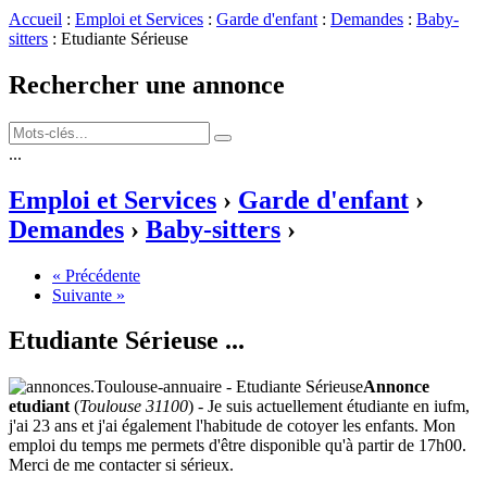
Accueil
:
Emploi et Services
:
Garde d'enfant
:
Demandes
:
Baby-
sitters
: Etudiante Sérieuse
Rechercher une annonce
...
Emploi et Services
›
Garde d'enfant
›
Demandes
›
Baby-sitters
›
« Précédente
Suivante »
Etudiante Sérieuse
...
Annonce
etudiant
(
Toulouse 31100
) - Je suis actuellement étudiante en iufm,
j'ai 23 ans et j'ai également l'habitude de cotoyer les enfants. Mon
emploi du temps me permets d'être disponible qu'à partir de 17h00.
Merci de me contacter si sérieux.