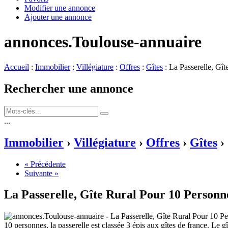
Modifier une annonce
Ajouter une annonce
annonces.Toulouse-annuaire
Accueil
:
Immobilier
:
Villégiature
:
Offres
:
Gîtes
: La Passerelle, Gî
Rechercher une annonce
...
Immobilier
›
Villégiature
›
Offres
›
Gîtes
›
« Précédente
Suivante »
La Passerelle, Gîte Rural Pour 10 Person
10 personnes, la passerelle est classée 3 épis aux gîtes de france. Le 