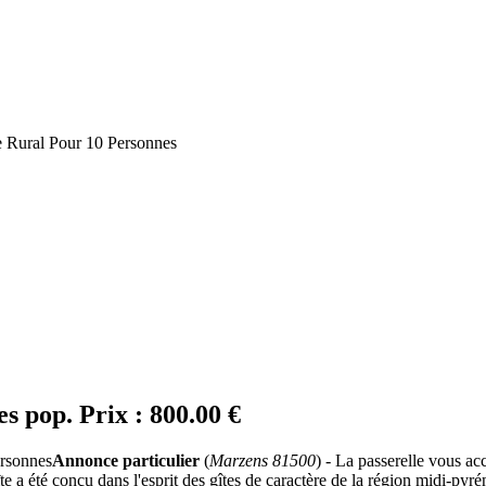
te Rural Pour 10 Personnes
nes
pop.
Prix :
800.00 €
Annonce particulier
(
Marzens 81500
) - La passerelle vous ac
gîte a été conçu dans l'esprit des gîtes de caractère de la région midi-py