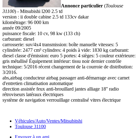
Annonce particulier
(
Toulouse
31100
) - Mitsubishi l200 2.5 td
version : ii double cabine 2.5 td 133cv dakar
kilométrage: 96 000 km
année 09/2005
puissance fiscale: 10 cv, 98 kw (133 ch)
carburant: diesel
carrosserie: suv/4x4 transmission: boîte manuelle vitesses: 5
cylindrée: 2477 cm³ cylindres: 4 poids à vide: 1830 kg carburant:
diesel classe d'émission: euro 5 portes: 4 sièges: 5 couleur extérieure:
gris métallisé Équipement intérieur: tissu noir dernier contrôle
technique: 5/2016 récent changement de la courroie de distribution:
3/2016.
abs,airbag conducteur airbag passager anti-démarrage avec carnet
d'entretien climatisation automatique
direction assistée feux anti-brouillard jantes alliage 18'' radio
rétroviseurs latéraux électriques
système de navigation verrouillage centralisé vitres électrique
Véhicules/Auto/Ventes/Mitsubitshi
Toulouse 31100
Envoyer à un ami