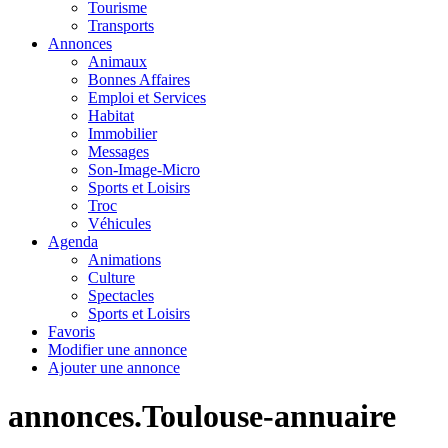
Tourisme
Transports
Annonces
Animaux
Bonnes Affaires
Emploi et Services
Habitat
Immobilier
Messages
Son-Image-Micro
Sports et Loisirs
Troc
Véhicules
Agenda
Animations
Culture
Spectacles
Sports et Loisirs
Favoris
Modifier une annonce
Ajouter une annonce
annonces.Toulouse-annuaire