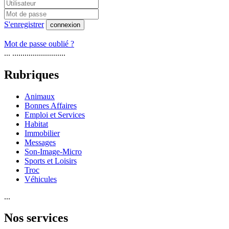
S'enregistrer
connexion
Mot de passe oublié ?
... ..........................
Rubriques
Animaux
Bonnes Affaires
Emploi et Services
Habitat
Immobilier
Messages
Son-Image-Micro
Sports et Loisirs
Troc
Véhicules
...
Nos services