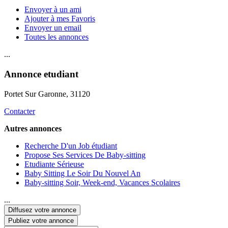
Envoyer à un ami
Ajouter à mes Favoris
Envoyer un email
Toutes les annonces
...
Annonce etudiant
Portet Sur Garonne
, 31120
Contacter
Autres annonces
Recherche D'un Job étudiant
Propose Ses Services De Baby-sitting
Etudiante Sérieuse
Baby Sitting Le Soir Du Nouvel An
Baby-sitting Soir, Week-end, Vacances Scolaires
...
Diffusez votre annonce
Publiez votre annonce