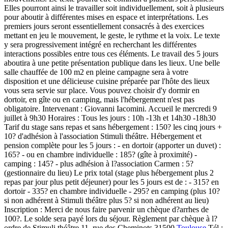
Elles pourront ainsi le travailler soit individuellement, soit à plusieurs
pour aboutir à différentes mises en espace et interprétations. Les
premiers jours seront essentiellement consacrés à des exercices
mettant en jeu le mouvement, le geste, le rythme et la voix. Le texte
y sera progressivement intégré en recherchant les différentes
interactions possibles entre tous ces éléments. Le travail des 5 jours
aboutira à une petite présentation publique dans les lieux. Une belle
salle chauffée de 100 m2 en pleine campagne sera à votre
disposition et une délicieuse cuisine préparée par l'hôte des lieux
vous sera servie sur place. Vous pouvez choisir d'y dormir en
dortoir, en gîte ou en camping, mais l'hébergement n'est pas
obligatoire. Intervenant : Giovanni Iacomini. Accueil le mercredi 9
juillet à 9h30 Horaires : Tous les jours : 10h -13h et 14h30 -18h30
Tarif du stage sans repas et sans hébergement : 150? les cinq jours +
10? d'adhésion à l'association Stimuli théâtre. Hébergement et
pension complète pour les 5 jours : - en dortoir (apporter un duvet) :
165? - ou en chambre individuelle : 185? (gîte à proximité) -
camping : 145? - plus adhésion à l?association Carmen : 5?
(gestionnaire du lieu) Le prix total (stage plus hébergement plus 2
repas par jour plus petit déjeuner) pour les 5 jours est de : - 315? en
dortoir - 335? en chambre individuelle - 295? en camping (plus 10?
si non adhérent à Stimuli théâtre plus 5? si non adhérent au lieu)
Inscription : Merci de nous faire parvenir un chèque d?arrhes de
100?. Le solde sera payé lors du séjour. Règlement par chèque à l?
ordre de Stimuli théâtre 11, rue des Cheminots 31500
Toulouse
Tél :