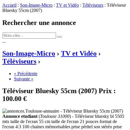
Accueil
:
Son-Image-Micro
:
TV et Vidéo
:
Téléviseurs
: Téléviseur
Bluesky 55cm (2007)
Rechercher une annonce
...
Son-Image-Micro
›
TV et Vidéo
›
Téléviseurs
›
« Précédente
Suivante »
Téléviseur Bluesky 55cm (2007)
Prix :
100.00 €
Annonce etudiant
(
Toulouse 31000
) - Téléviseur bluesky bl 5505
mtx taille de l'ecran 55 cm taille de l'ecran 21 pouces format de
l'ecran 4:3 100 chaines mémorisables prise péritel son stéréo prise