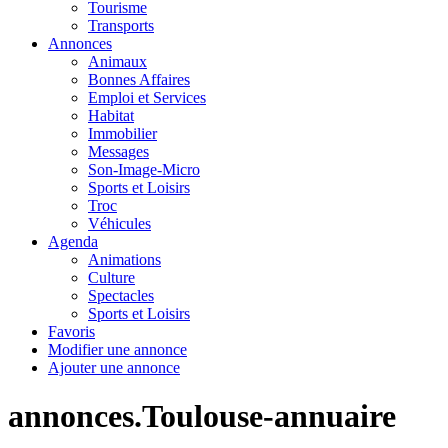
Tourisme
Transports
Annonces
Animaux
Bonnes Affaires
Emploi et Services
Habitat
Immobilier
Messages
Son-Image-Micro
Sports et Loisirs
Troc
Véhicules
Agenda
Animations
Culture
Spectacles
Sports et Loisirs
Favoris
Modifier une annonce
Ajouter une annonce
annonces.Toulouse-annuaire