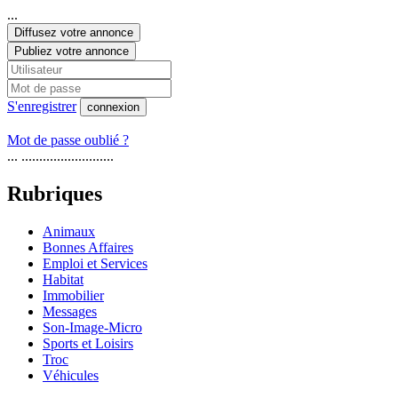
...
Diffusez votre annonce
Publiez votre annonce
S'enregistrer
connexion
Mot de passe oublié ?
... ..........................
Rubriques
Animaux
Bonnes Affaires
Emploi et Services
Habitat
Immobilier
Messages
Son-Image-Micro
Sports et Loisirs
Troc
Véhicules