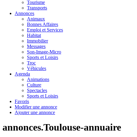
Tourisme
Transports
Annonces
Animaux
Bonnes Affaires
Emploi et Services
Habitat
Immobilier
Messages
Son-Image-Micro
Sports et Loisirs
Troc
Véhicules
Agenda
Animations
Culture
Spectacles
Sports et Loisirs
Favoris
Modifier une annonce
Ajouter une annonce
annonces.Toulouse-annuaire