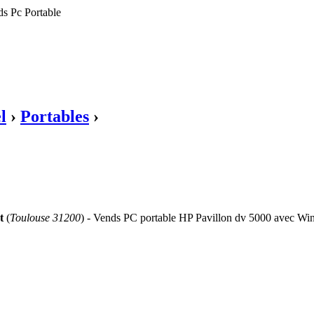
ds Pc Portable
l
›
Portables
›
t
(
Toulouse 31200
) - Vends PC portable HP Pavillon dv 5000 avec Win