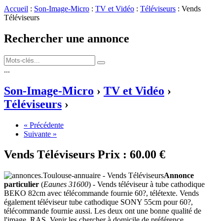
Accueil
:
Son-Image-Micro
:
TV et Vidéo
:
Téléviseurs
: Vends
Téléviseurs
Rechercher une annonce
...
Son-Image-Micro
›
TV et Vidéo
›
Téléviseurs
›
« Précédente
Suivante »
Vends Téléviseurs
Prix :
60.00 €
Annonce
particulier
(
Eaunes 31600
) - Vends téléviseur à tube cathodique
BEKO 82cm avec télécommande fournie 60?, télétexte. Vends
également téléviseur tube cathodique SONY 55cm pour 60?,
télécommande fournie aussi. Les deux ont une bonne qualité de
l'image, RAS. Venir les chercher à domicile de préférence.