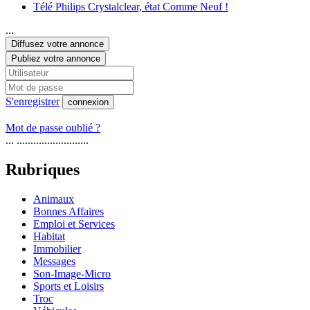
Télé Philips Crystalclear, état Comme Neuf !
...
Diffusez votre annonce
Publiez votre annonce
S'enregistrer
connexion
Mot de passe oublié ?
... ..........................
Rubriques
Animaux
Bonnes Affaires
Emploi et Services
Habitat
Immobilier
Messages
Son-Image-Micro
Sports et Loisirs
Troc