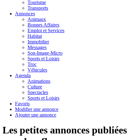
Tourisme
Transports
Annonces
Animaux
Bonnes Affaires
Emploi et Services
Habitat
Immobilier
Messages
Son-Image-Micro
Sports et Loisirs
Troc
Véhicules
Agenda
Animations
Culture
Spectacles
Sports et Loisirs
Favoris
Modifier une annonce
Ajouter une annonce
Les petites annonces publiées