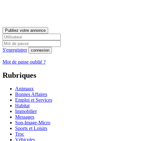
Publiez votre annonce
S'enregistrer
connexion
Mot de passe oublié ?
Rubriques
Animaux
Bonnes Affaires
Emploi et Services
Habitat
Immobilier
Messages
Son-Image-Micro
Sports et Loisirs
Troc
Véhicules