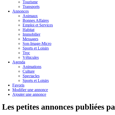
Tourisme
Transports
Annonces
Animaux
Bonnes Affaires
Emploi et Services
Habitat
Immobilier
Messages
Son-Image-Micro
Sports et Loisirs
Troc
Véhicules
Agenda
Animations
Culture
Spectacles
Sports et Loisirs
Favoris
Modifier une annonce
Ajouter une annonce
Les petites annonces publiées p