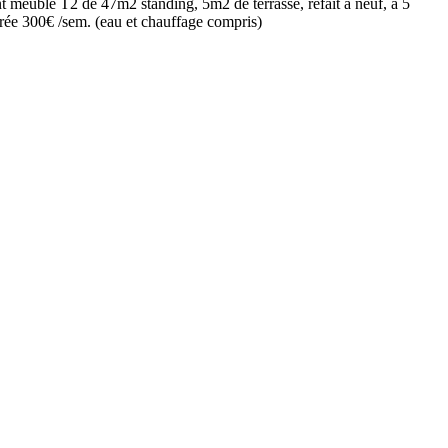
t meublé T2 de 47m2 standing, 5m2 de terrasse, refait à neuf, à 5
durée 300€ /sem. (eau et chauffage compris)