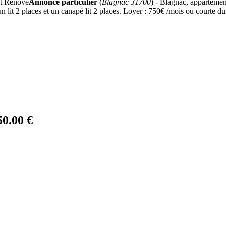
Annonce particulier
(
Blagnac 31700
) - Blagnac, appartemen
un lit 2 places et un canapé lit 2 places. Loyer : 750€ /mois ou courte 
50.00 €