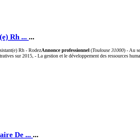
(e) Rh ...
...
Annonce professionnel
(
Toulouse 31000
) - Au s
ratives sur 2015, - La gestion et le développement des ressources humai
aire De ...
...