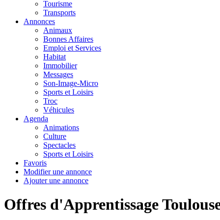
Tourisme
Transports
Annonces
Animaux
Bonnes Affaires
Emploi et Services
Habitat
Immobilier
Messages
Son-Image-Micro
Sports et Loisirs
Troc
Véhicules
Agenda
Animations
Culture
Spectacles
Sports et Loisirs
Favoris
Modifier une annonce
Ajouter une annonce
Offres d'Apprentissage Toulous