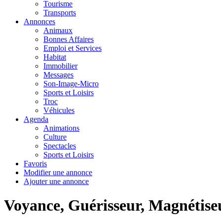
Tourisme
Transports
Annonces
Animaux
Bonnes Affaires
Emploi et Services
Habitat
Immobilier
Messages
Son-Image-Micro
Sports et Loisirs
Troc
Véhicules
Agenda
Animations
Culture
Spectacles
Sports et Loisirs
Favoris
Modifier une annonce
Ajouter une annonce
Voyance, Guérisseur, Magnétiseu