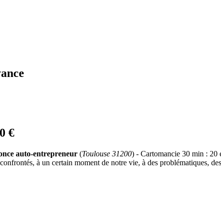
yance
0 €
nce auto-entrepreneur
(
Toulouse 31200
) - Cartomancie 30 min : 20 e
rontés, à un certain moment de notre vie, à des problématiques, des d