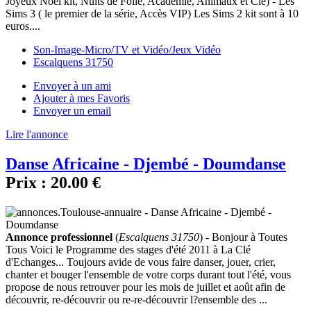
Joyeux Noël kit, Nuits de Folie, Académie, Animaux et Cie) - Les
Sims 3 ( le premier de la série, Accès VIP) Les Sims 2 kit sont à 10
euros....
Son-Image-Micro/TV et Vidéo/Jeux Vidéo
Escalquens 31750
Envoyer à un ami
Ajouter à mes Favoris
Envoyer un email
Lire l'annonce
Danse Africaine - Djembé - Doumdanse
Prix :
20.00 €
Annonce professionnel
(
Escalquens 31750
) - Bonjour à Toutes
Tous Voici le Programme des stages d'été 2011 à La Clé
d'Echanges... Toujours avide de vous faire danser, jouer, crier,
chanter et bouger l'ensemble de votre corps durant tout l'été, vous
propose de nous retrouver pour les mois de juillet et août afin de
découvrir, re-découvrir ou re-re-découvrir l?ensemble des ...