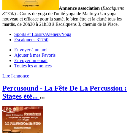
Annonce association
(
Escalquens
31750
) - Cours de yoga de l'unité yoga de Maitreya Un yoga
nouveau et efficace pour la santé, le bien être et la clarté tous les
mardis, de 20h30 à 21h30 à Escalquens 3, chemin de la Place.
Sports et Loisirs/Ateliers/Yoga
Escalquens 31750
Envoyer à un ami
Ajouter à mes Favoris
Envoyer un email
Toutes les annonces
Lire l'annonce
Percusound - La Fête De La Percussion :
Stages été...
...