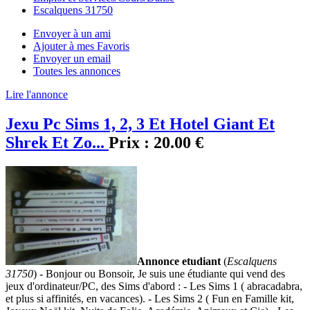
Escalquens 31750
Envoyer à un ami
Ajouter à mes Favoris
Envoyer un email
Toutes les annonces
Lire l'annonce
Jexu Pc Sims 1, 2, 3 Et Hotel Giant Et
Shrek Et Zo...
Prix :
20.00 €
Annonce etudiant
(
Escalquens
31750
) - Bonjour ou Bonsoir, Je suis une étudiante qui vend des
jeux d'ordinateur/PC, des Sims d'abord : - Les Sims 1 ( abracadabra,
et plus si affinités, en vacances). - Les Sims 2 ( Fun en Famille kit,