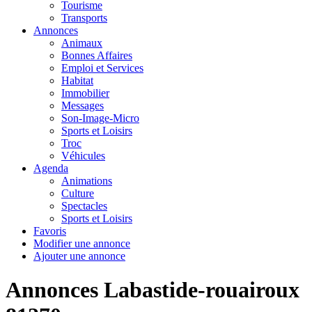
Tourisme
Transports
Annonces
Animaux
Bonnes Affaires
Emploi et Services
Habitat
Immobilier
Messages
Son-Image-Micro
Sports et Loisirs
Troc
Véhicules
Agenda
Animations
Culture
Spectacles
Sports et Loisirs
Favoris
Modifier une annonce
Ajouter une annonce
Annonces Labastide-rouairoux