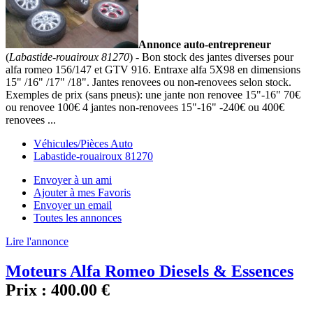
Annonce auto-entrepreneur
(
Labastide-rouairoux 81270
) - Bon stock des jantes diverses pour
alfa romeo 156/147 et GTV 916. Entraxe alfa 5X98 en dimensions
15" /16" /17" /18". Jantes renovees ou non-renovees selon stock.
Exemples de prix (sans pneus): une jante non renovee 15"-16" 70€
ou renovee 100€ 4 jantes non-renovees 15"-16" -240€ ou 400€
renovees ...
Véhicules/Pièces Auto
Labastide-rouairoux 81270
Envoyer à un ami
Ajouter à mes Favoris
Envoyer un email
Toutes les annonces
Lire l'annonce
Moteurs Alfa Romeo Diesels & Essences
Prix :
400.00 €