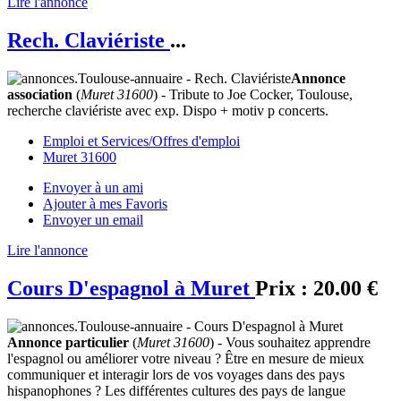
Lire l'annonce
Rech. Claviériste
...
Annonce
association
(
Muret 31600
) - Tribute to Joe Cocker, Toulouse,
recherche claviériste avec exp. Dispo + motiv p concerts.
Emploi et Services/Offres d'emploi
Muret 31600
Envoyer à un ami
Ajouter à mes Favoris
Envoyer un email
Lire l'annonce
Cours D'espagnol à Muret
Prix :
20.00 €
Annonce particulier
(
Muret 31600
) - Vous souhaitez apprendre
l'espagnol ou améliorer votre niveau ? Être en mesure de mieux
communiquer et interagir lors de vos voyages dans des pays
hispanophones ? Les différentes cultures des pays de langue