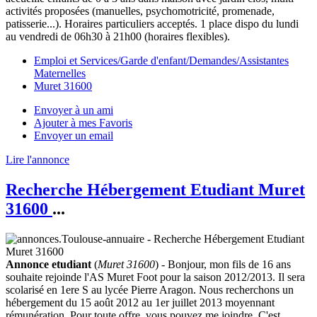
activités proposées (manuelles, psychomotricité, promenade,
patisserie...). Horaires particuliers acceptés. 1 place dispo du lundi
au vendredi de 06h30 à 21h00 (horaires flexibles).
Emploi et Services/Garde d'enfant/Demandes/Assistantes
Maternelles
Muret 31600
Envoyer à un ami
Ajouter à mes Favoris
Envoyer un email
Lire l'annonce
Recherche Hébergement Etudiant Muret
31600
...
Annonce etudiant
(
Muret 31600
) - Bonjour, mon fils de 16 ans
souhaite rejoinde l'AS Muret Foot pour la saison 2012/2013. Il sera
scolarisé en 1ere S au lycée Pierre Aragon. Nous recherchons un
hébergement du 15 août 2012 au 1er juillet 2013 moyennant
rémunération. Pour toute offre, vous pouvez me joindre. C'est