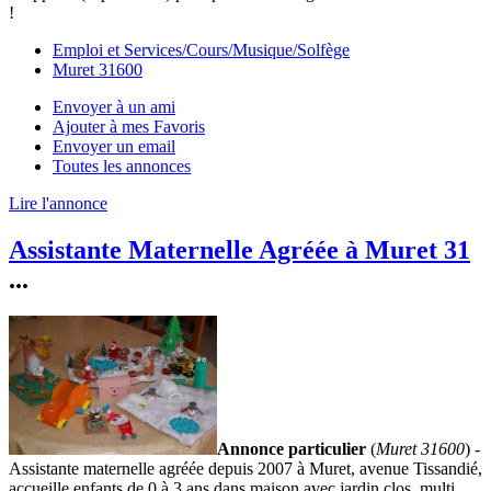
!
Emploi et Services/Cours/Musique/Solfège
Muret 31600
Envoyer à un ami
Ajouter à mes Favoris
Envoyer un email
Toutes les annonces
Lire l'annonce
Assistante Maternelle Agréée à Muret 31
...
Annonce particulier
(
Muret 31600
) -
Assistante maternelle agréée depuis 2007 à Muret, avenue Tissandié,
accueille enfants de 0 à 3 ans dans maison avec jardin clos, multi