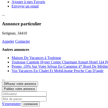
Ajouter à mes Favoris
Envoyer un email
...
Annonce particulier
Serignan
, 34410
Appeler
Contacter
Autres annonces
Maison De Vacances à Toulouse
Toulouse Capitole Hyper Centre Charmant Appart Hotel 1à4 P
Promo -10% Sur Votre Séjour En Camping 4* Bord De Médite
Vos Vacances En Chalet Et Mobil-home Proche Cap D'agde
...
Diffusez votre annonce
Publiez votre annonce
S'enregistrer
connexion