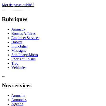
Mot de passe oublié ?
... ..........................
Rubriques
Animaux
Bonnes Affaires
Emploi et Services
Habitat
Immobilier
Messages
Son-Image-Micro
Sports et Loisirs
Troc
Véhicules
...
Nos services
Annuaire
Annonces
Agenda