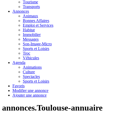
Tourisme
Transports
Annonces
Animaux
Bonnes Affaires
Emploi et Services
Habitat
Immobilier
Messages
Son-Image-Micro
Sports et Loisirs
Troc
Véhicules
Agenda
Animations
Culture
Spectacles
Sports et Loisirs
Favoris
Modifier une annonce
Ajouter une annonce
annonces.Toulouse-annuaire